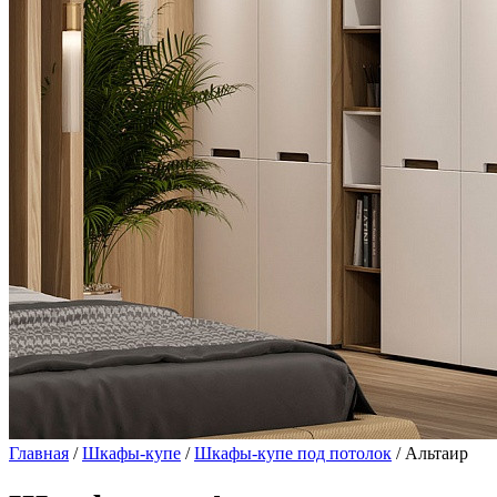
Главная
/
Шкафы-купе
/
Шкафы-купе под потолок
/ Альтаир