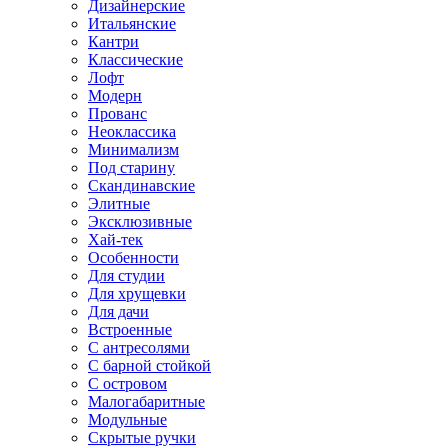
Дизайнерские
Итальянские
Кантри
Классические
Лофт
Модерн
Прованс
Неоклассика
Минимализм
Под старину
Скандинавские
Элитные
Эксклюзивные
Хай-тек
Особенности
Для студии
Для хрущевки
Для дачи
Встроенные
С антресолями
С барной стойкой
С островом
Малогабаритные
Модульные
Скрытые ручки