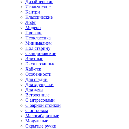
Дизайнерские
Итальянские
Кантри
Классические
Лофт
Модерн
Прованс
Неоклассика
Минимализм
Под старину
Скандинавские
Элитные
Эксклюзивные
Хай-тек
Особенности
Для студии
Для хрущевки
Для дачи
Встроенные
С антресолями
С барной стойкой
С островом
Малогабаритные
Модульные
Скрытые ручки