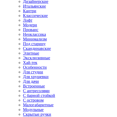
Дизайнерские
Итальянские
Кантри
Классические
Лофт
Модерн
Прованс
Неоклассика
Минимализм
Под старину
Скандинавские
Элитные
Эксклюзивные
Хай-тек
Особенности
Для студии
Для хрущевки
Для дачи
Встроенные
С антресолями
С барной стойкой
С островом
Малогабаритные
Модульные
Скрытые ручки