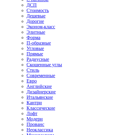
ДСП
Стоимость
Дешевые
Дорогие
Эконом-класс
Элитные
Форма
П-образные
Угловые
Прямые
Радиусные
Скошенные углы
Стиль
Современные
Евро
Английские
Дизайнерские
Итальянские
Кантри
Классические
Лофт
Модерн
Прованс
Неоклассика