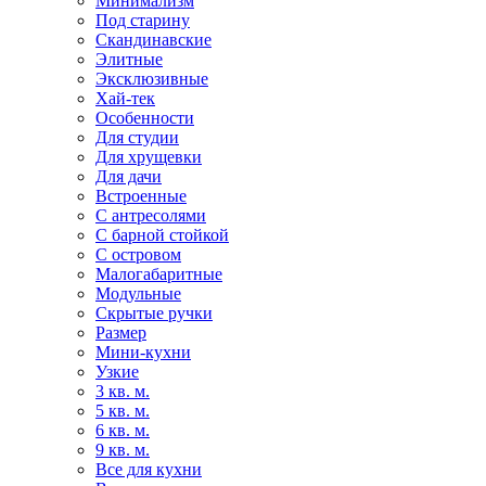
Минимализм
Под старину
Скандинавские
Элитные
Эксклюзивные
Хай-тек
Особенности
Для студии
Для хрущевки
Для дачи
Встроенные
С антресолями
С барной стойкой
С островом
Малогабаритные
Модульные
Скрытые ручки
Размер
Мини-кухни
Узкие
3 кв. м.
5 кв. м.
6 кв. м.
9 кв. м.
Все для кухни