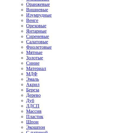
Оранжевые
Вишневые
Изумрудные
Венге
Ореховые
Янтарные
Сиреневые
Салатовые
Фиолетовые
Мятные
Золотые
Синие
Материал
МДФ
Эмаль
Акрил
Береза
Дерево
Дуб
ЛДСП
Массив
Пластик
Шпон
Экошпон
С патиной