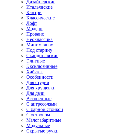
Дизайнерские
Итальянские
Кантри
Классические
Лофт
Модерн
Прованс
Неоклассика
Минимализм
Под старину
Скандинавские
Элитные
Эксклюзивные
Хай-тек
Особенности
Для студии
Для хрущевки
Для дачи
Встроенные
С антресолями
С барной стойкой
С островом
Малогабаритные
Модульные
Скрытые ручки