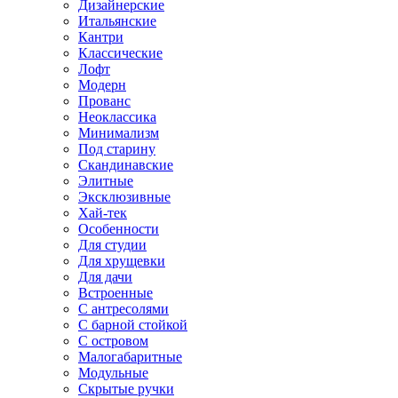
Дизайнерские
Итальянские
Кантри
Классические
Лофт
Модерн
Прованс
Неоклассика
Минимализм
Под старину
Скандинавские
Элитные
Эксклюзивные
Хай-тек
Особенности
Для студии
Для хрущевки
Для дачи
Встроенные
С антресолями
С барной стойкой
С островом
Малогабаритные
Модульные
Скрытые ручки