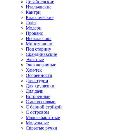
Дизайнерские
Итальянские
Кантри
Классические
Лофт
Модерн
Прованс
Неоклассика
Минимализм
Под старину
Скандинавские
Элитные
Эксклюзивные
Хай-тек
Особенности
Для студии
Для хрущевки
Для дачи
Встроенные
С антресолями
С барной стойкой
С островом
Малогабаритные
Модульные
Скрытые ручки