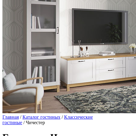
Главная
/
Каталог гостиных
/
Классические
гостиные
/ Чичестер