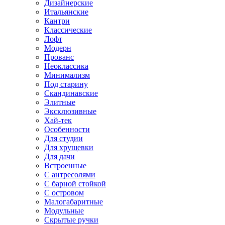
Дизайнерские
Итальянские
Кантри
Классические
Лофт
Модерн
Прованс
Неоклассика
Минимализм
Под старину
Скандинавские
Элитные
Эксклюзивные
Хай-тек
Особенности
Для студии
Для хрущевки
Для дачи
Встроенные
С антресолями
С барной стойкой
С островом
Малогабаритные
Модульные
Скрытые ручки