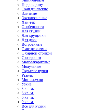
Минимализм
Под старину
Скандинавские
Элитные
Эксклюзивные
Хай-тек
Особенности
Для студии
Для хрущевки
Для дачи
Встроенные
С антресолями
С барной стойкой
С островом
Малогабаритные
Модульные
Скрытые ручки
Размер
Мини-кухни
Узкие
3 кв. м.
5 кв. м.
6 кв. м.
9 кв. м.
Все для кухни