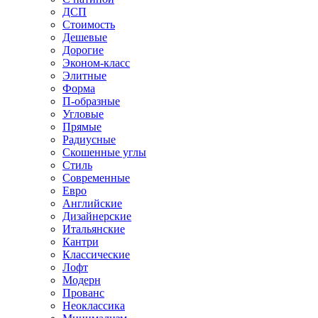
ДСП
Стоимость
Дешевые
Дорогие
Эконом-класс
Элитные
Форма
П-образные
Угловые
Прямые
Радиусные
Скошенные углы
Стиль
Современные
Евро
Английские
Дизайнерские
Итальянские
Кантри
Классические
Лофт
Модерн
Прованс
Неоклассика