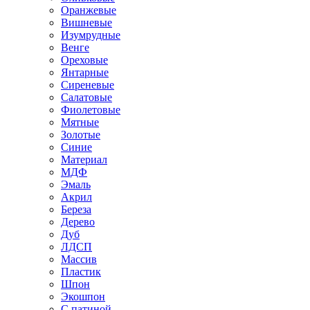
Оранжевые
Вишневые
Изумрудные
Венге
Ореховые
Янтарные
Сиреневые
Салатовые
Фиолетовые
Мятные
Золотые
Синие
Материал
МДФ
Эмаль
Акрил
Береза
Дерево
Дуб
ЛДСП
Массив
Пластик
Шпон
Экошпон
С патиной