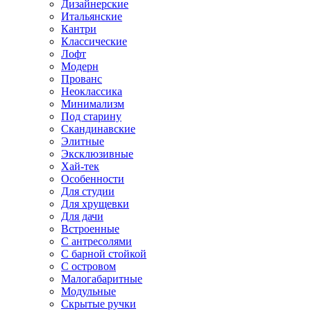
Дизайнерские
Итальянские
Кантри
Классические
Лофт
Модерн
Прованс
Неоклассика
Минимализм
Под старину
Скандинавские
Элитные
Эксклюзивные
Хай-тек
Особенности
Для студии
Для хрущевки
Для дачи
Встроенные
С антресолями
С барной стойкой
С островом
Малогабаритные
Модульные
Скрытые ручки