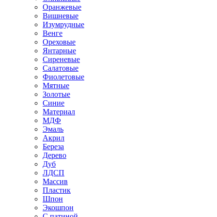
Оранжевые
Вишневые
Изумрудные
Венге
Ореховые
Янтарные
Сиреневые
Салатовые
Фиолетовые
Мятные
Золотые
Синие
Материал
МДФ
Эмаль
Акрил
Береза
Дерево
Дуб
ЛДСП
Массив
Пластик
Шпон
Экошпон
С патиной