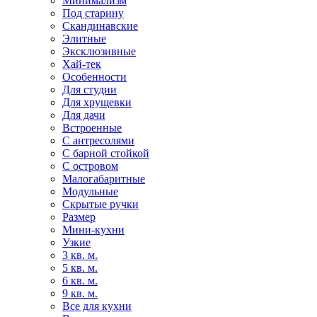
Минимализм
Под старину
Скандинавские
Элитные
Эксклюзивные
Хай-тек
Особенности
Для студии
Для хрущевки
Для дачи
Встроенные
С антресолями
С барной стойкой
С островом
Малогабаритные
Модульные
Скрытые ручки
Размер
Мини-кухни
Узкие
3 кв. м.
5 кв. м.
6 кв. м.
9 кв. м.
Все для кухни