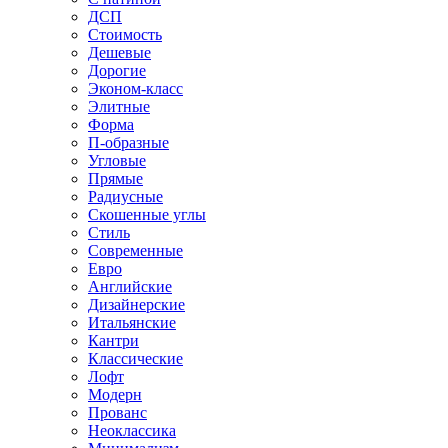
ДСП
Стоимость
Дешевые
Дорогие
Эконом-класс
Элитные
Форма
П-образные
Угловые
Прямые
Радиусные
Скошенные углы
Стиль
Современные
Евро
Английские
Дизайнерские
Итальянские
Кантри
Классические
Лофт
Модерн
Прованс
Неоклассика