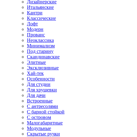
Дизайнерские
Итальянские
Кантри
Классические
Лофт
Модерн
Прованс
Неоклассика
Минимализм
Под старину
Скандинавские
Элитные
Эксклюзивные
Хай-тек
Особенности
Для студии
Для хрущевки
Для дачи
Встроенные
С антресолями
С барной стойкой
С островом
Малогабаритные
Модульные
Скрытые ручки