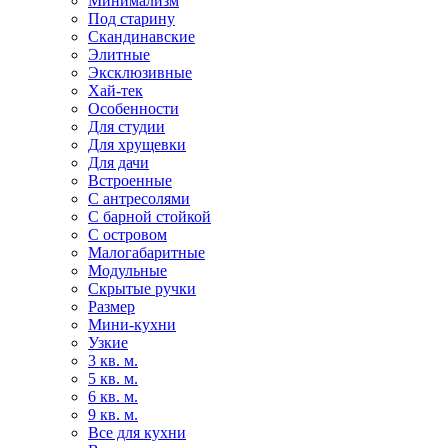
Минимализм
Под старину
Скандинавские
Элитные
Эксклюзивные
Хай-тек
Особенности
Для студии
Для хрущевки
Для дачи
Встроенные
С антресолями
С барной стойкой
С островом
Малогабаритные
Модульные
Скрытые ручки
Размер
Мини-кухни
Узкие
3 кв. м.
5 кв. м.
6 кв. м.
9 кв. м.
Все для кухни