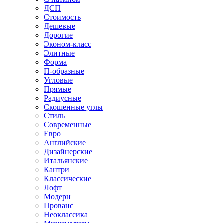
ДСП
Стоимость
Дешевые
Дорогие
Эконом-класс
Элитные
Форма
П-образные
Угловые
Прямые
Радиусные
Скошенные углы
Стиль
Современные
Евро
Английские
Дизайнерские
Итальянские
Кантри
Классические
Лофт
Модерн
Прованс
Неоклассика