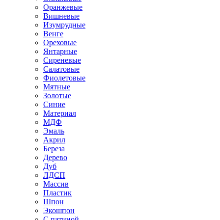
Оранжевые
Вишневые
Изумрудные
Венге
Ореховые
Янтарные
Сиреневые
Салатовые
Фиолетовые
Мятные
Золотые
Синие
Материал
МДФ
Эмаль
Акрил
Береза
Дерево
Дуб
ЛДСП
Массив
Пластик
Шпон
Экошпон
С патиной