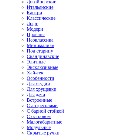
Дизайнерские
Итальянские
Кантри
Классические
Лофт
Модерн
Прованс
Неоклассика
Минимализм
Под старину
Скандинавские
Элитные
Эксклюзивные
Хай-тек
Особенности
Для студии
Для хрущевки
Для дачи
Встроенные
С антресолями
С барной стойкой
С островом
Малогабаритные
Модульные
Скрытые ручки