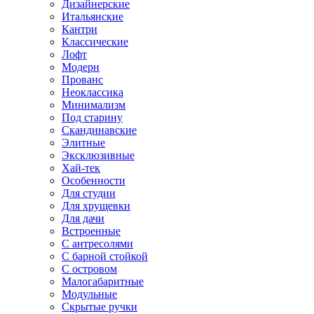
Дизайнерские
Итальянские
Кантри
Классические
Лофт
Модерн
Прованс
Неоклассика
Минимализм
Под старину
Скандинавские
Элитные
Эксклюзивные
Хай-тек
Особенности
Для студии
Для хрущевки
Для дачи
Встроенные
С антресолями
С барной стойкой
С островом
Малогабаритные
Модульные
Скрытые ручки