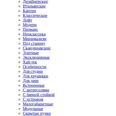
Дизайнерские
Итальянские
Кантри
Классические
Лофт
Модерн
Прованс
Неоклассика
Минимализм
Под старину
Скандинавские
Элитные
Эксклюзивные
Хай-тек
Особенности
Для студии
Для хрущевки
Для дачи
Встроенные
С антресолями
С барной стойкой
С островом
Малогабаритные
Модульные
Скрытые ручки