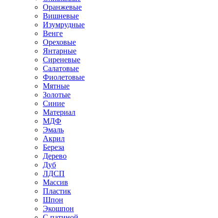
Оранжевые
Вишневые
Изумрудные
Венге
Ореховые
Янтарные
Сиреневые
Салатовые
Фиолетовые
Мятные
Золотые
Синие
Материал
МДФ
Эмаль
Акрил
Береза
Дерево
Дуб
ЛДСП
Массив
Пластик
Шпон
Экошпон
С патиной