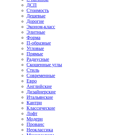
ДСП
Стоимость
Дешевые
Дорогие
Эконом-класс
Элитные
Форма
П-образные
Угловые
Прямые
Радиусные
Скошенные углы
Стиль
Современные
Евро
Английские
Дизайнерские
Итальянские
Кантри
Классические
Лофт
Модерн
Прованс
Неоклассика