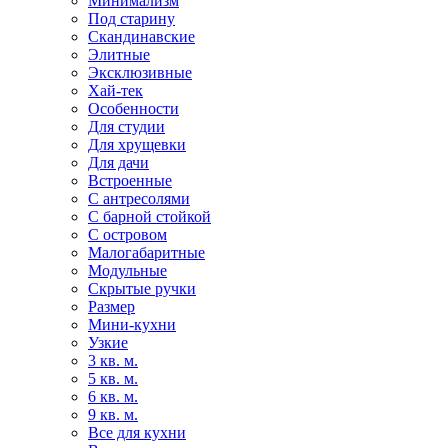
Минимализм
Под старину
Скандинавские
Элитные
Эксклюзивные
Хай-тек
Особенности
Для студии
Для хрущевки
Для дачи
Встроенные
С антресолями
С барной стойкой
С островом
Малогабаритные
Модульные
Скрытые ручки
Размер
Мини-кухни
Узкие
3 кв. м.
5 кв. м.
6 кв. м.
9 кв. м.
Все для кухни