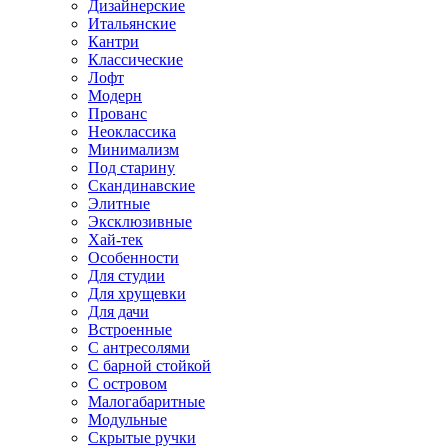
Дизайнерские
Итальянские
Кантри
Классические
Лофт
Модерн
Прованс
Неоклассика
Минимализм
Под старину
Скандинавские
Элитные
Эксклюзивные
Хай-тек
Особенности
Для студии
Для хрущевки
Для дачи
Встроенные
С антресолями
С барной стойкой
С островом
Малогабаритные
Модульные
Скрытые ручки