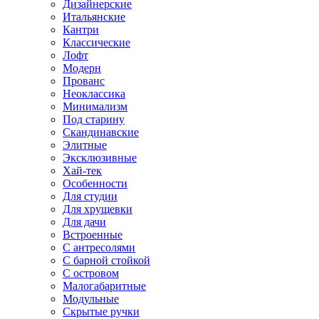
Дизайнерские
Итальянские
Кантри
Классические
Лофт
Модерн
Прованс
Неоклассика
Минимализм
Под старину
Скандинавские
Элитные
Эксклюзивные
Хай-тек
Особенности
Для студии
Для хрущевки
Для дачи
Встроенные
С антресолями
С барной стойкой
С островом
Малогабаритные
Модульные
Скрытые ручки