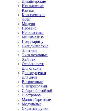
Дизайнерские
Итальянские
Кантри
Классические
Лофт
Модерн
Прованс
Неоклассика
Минимализм
Под старину
Скандинавские
Элитные
Эксклюзивные
Хай-тек
Особенности
Для студии
Для хрущевки
Для дачи
Встроенные
С антресолями
С барной стойкой
С островом
Малогабаритные
Модульные
Скрытые ручки