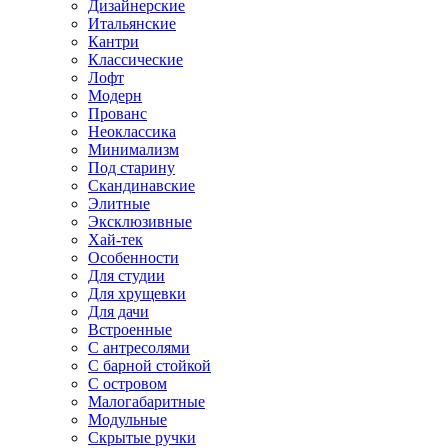
Дизайнерские
Итальянские
Кантри
Классические
Лофт
Модерн
Прованс
Неоклассика
Минимализм
Под старину
Скандинавские
Элитные
Эксклюзивные
Хай-тек
Особенности
Для студии
Для хрущевки
Для дачи
Встроенные
С антресолями
С барной стойкой
С островом
Малогабаритные
Модульные
Скрытые ручки