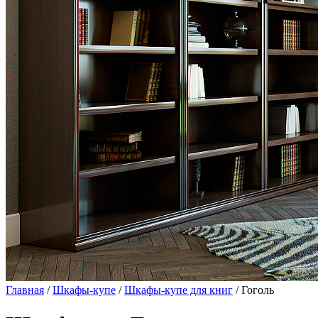
Главная
/
Шкафы-купе
/
Шкафы-купе для книг
/ Гоголь