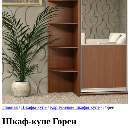
Главная
/
Шкафы-купе
/
Коричневые шкафы-купе
/ Горен
Шкаф-купе Горен