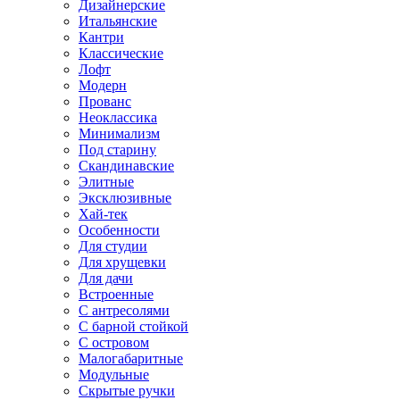
Дизайнерские
Итальянские
Кантри
Классические
Лофт
Модерн
Прованс
Неоклассика
Минимализм
Под старину
Скандинавские
Элитные
Эксклюзивные
Хай-тек
Особенности
Для студии
Для хрущевки
Для дачи
Встроенные
С антресолями
С барной стойкой
С островом
Малогабаритные
Модульные
Скрытые ручки