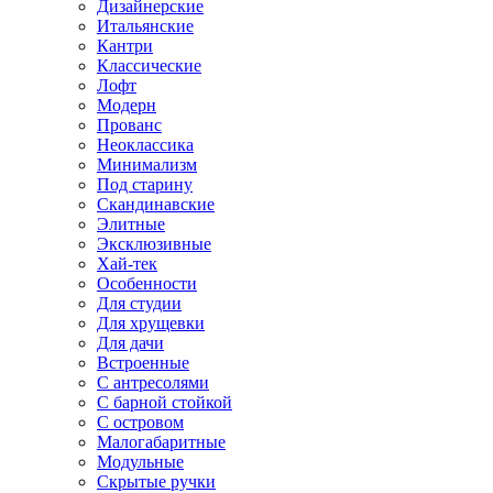
Дизайнерские
Итальянские
Кантри
Классические
Лофт
Модерн
Прованс
Неоклассика
Минимализм
Под старину
Скандинавские
Элитные
Эксклюзивные
Хай-тек
Особенности
Для студии
Для хрущевки
Для дачи
Встроенные
С антресолями
С барной стойкой
С островом
Малогабаритные
Модульные
Скрытые ручки