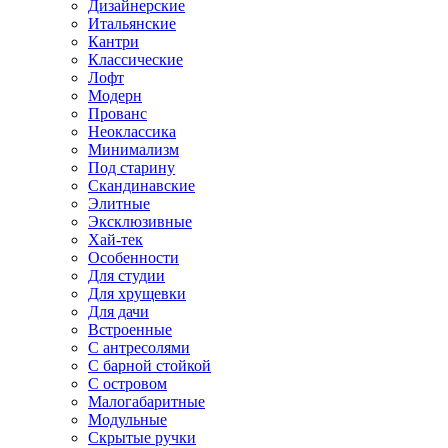
Дизайнерские
Итальянские
Кантри
Классические
Лофт
Модерн
Прованс
Неоклассика
Минимализм
Под старину
Скандинавские
Элитные
Эксклюзивные
Хай-тек
Особенности
Для студии
Для хрущевки
Для дачи
Встроенные
С антресолями
С барной стойкой
С островом
Малогабаритные
Модульные
Скрытые ручки