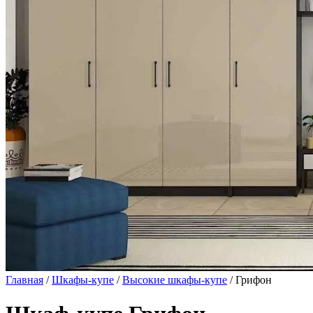
Главная
/
Шкафы-купе
/
Высокие шкафы-купе
/ Грифон