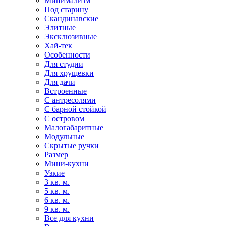
Минимализм
Под старину
Скандинавские
Элитные
Эксклюзивные
Хай-тек
Особенности
Для студии
Для хрущевки
Для дачи
Встроенные
С антресолями
С барной стойкой
С островом
Малогабаритные
Модульные
Скрытые ручки
Размер
Мини-кухни
Узкие
3 кв. м.
5 кв. м.
6 кв. м.
9 кв. м.
Все для кухни