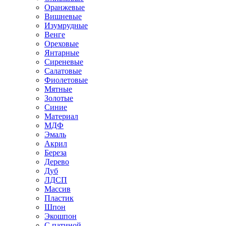
Оранжевые
Вишневые
Изумрудные
Венге
Ореховые
Янтарные
Сиреневые
Салатовые
Фиолетовые
Мятные
Золотые
Синие
Материал
МДФ
Эмаль
Акрил
Береза
Дерево
Дуб
ЛДСП
Массив
Пластик
Шпон
Экошпон
С патиной