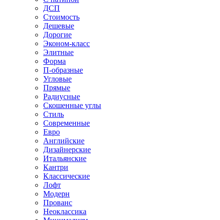
ДСП
Стоимость
Дешевые
Дорогие
Эконом-класс
Элитные
Форма
П-образные
Угловые
Прямые
Радиусные
Скошенные углы
Стиль
Современные
Евро
Английские
Дизайнерские
Итальянские
Кантри
Классические
Лофт
Модерн
Прованс
Неоклассика