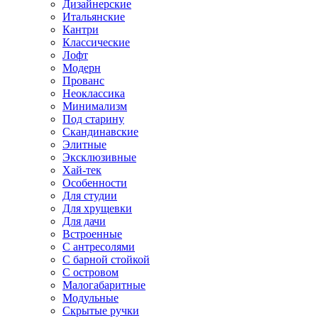
Дизайнерские
Итальянские
Кантри
Классические
Лофт
Модерн
Прованс
Неоклассика
Минимализм
Под старину
Скандинавские
Элитные
Эксклюзивные
Хай-тек
Особенности
Для студии
Для хрущевки
Для дачи
Встроенные
С антресолями
С барной стойкой
С островом
Малогабаритные
Модульные
Скрытые ручки