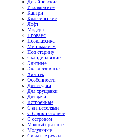
Дизайнерские
Итальянские
Кантри
Классические
Лофт
Модерн
Прованс
Неоклассика
Минимализм
Под старину
Скандинавские
Элитные
Эксклюзивные
Хай-тек
Особенности
Для студии
Для хрущевки
Для дачи
Встроенные
С антресолями
С барной стойкой
С островом
Малогабаритные
Модульные
Скрытые ручки