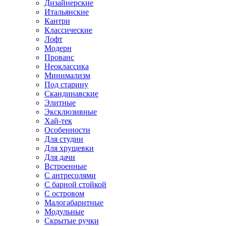
Дизайнерские
Итальянские
Кантри
Классические
Лофт
Модерн
Прованс
Неоклассика
Минимализм
Под старину
Скандинавские
Элитные
Эксклюзивные
Хай-тек
Особенности
Для студии
Для хрущевки
Для дачи
Встроенные
С антресолями
С барной стойкой
С островом
Малогабаритные
Модульные
Скрытые ручки