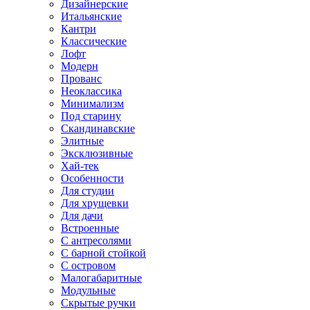
Дизайнерские
Итальянские
Кантри
Классические
Лофт
Модерн
Прованс
Неоклассика
Минимализм
Под старину
Скандинавские
Элитные
Эксклюзивные
Хай-тек
Особенности
Для студии
Для хрущевки
Для дачи
Встроенные
С антресолями
С барной стойкой
С островом
Малогабаритные
Модульные
Скрытые ручки