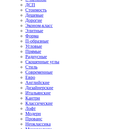
ДСП
Стоимость
Дешевые
Дорогие
Эконом-класс
Элитные
Форма
П-образные
Угловые
Прямые
Радиусные
Скошенные углы
Стиль
Современные
Евро
Английские
Дизайнерские
Итальянские
Кантри
Классические
Лофт
Модерн
Прованс
Неоклассика