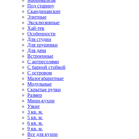
Минимализм
Под старину
Скандинавские
Элитные
Эксклюзивные
Хай-тек
Особенности
Для студии
Для хрущевки
Для дачи
Встроенные
С антресолями
С барной стойкой
С островом
Малогабаритные
Модульные
Скрытые ручки
Размер
Мини-кухни
Узкие
3 кв. м.
5 кв. м.
6 кв. м.
9 кв. м.
Все для кухни