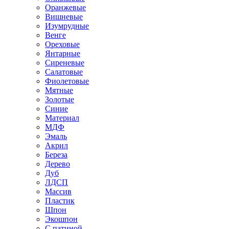
Оранжевые
Вишневые
Изумрудные
Венге
Ореховые
Янтарные
Сиреневые
Салатовые
Фиолетовые
Мятные
Золотые
Синие
Материал
МДФ
Эмаль
Акрил
Береза
Дерево
Дуб
ЛДСП
Массив
Пластик
Шпон
Экошпон
С патиной