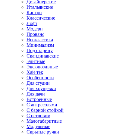
Дизайнерские
Итальянские
Кантри
Классические
Лофт
Модерн
Прованс
Неоклассика
Минимализм
Под старину
Скандинавские
Элитные
Эксклюзивные
Хай-тек
Особенности
Для студии
Для хрущевки
Для дачи
Встроенные
С антресолями
С барной стойкой
С островом
Малогабаритные
Модульные
Скрытые ручки