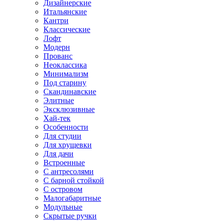
Дизайнерские
Итальянские
Кантри
Классические
Лофт
Модерн
Прованс
Неоклассика
Минимализм
Под старину
Скандинавские
Элитные
Эксклюзивные
Хай-тек
Особенности
Для студии
Для хрущевки
Для дачи
Встроенные
С антресолями
С барной стойкой
С островом
Малогабаритные
Модульные
Скрытые ручки