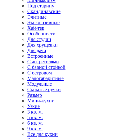
Минимализм
Под старину
Скандинавские
Элитные
Эксклюзивные
Хай-тек
Особенности
Для студии
Для хрущевки
Для дачи
Встроенные
С антресолями
С барной стойкой
С островом
Малогабаритные
Модульные
Скрытые ручки
Размер
Мини-кухни
Узкие
3 кв. м.
5 кв. м.
6 кв. м.
9 кв. м.
Все для кухни