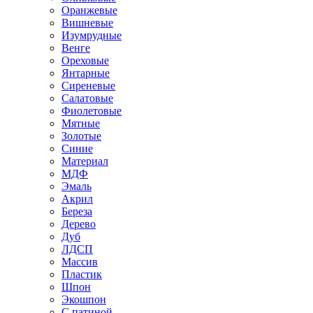
Оранжевые
Вишневые
Изумрудные
Венге
Ореховые
Янтарные
Сиреневые
Салатовые
Фиолетовые
Мятные
Золотые
Синие
Материал
МДФ
Эмаль
Акрил
Береза
Дерево
Дуб
ЛДСП
Массив
Пластик
Шпон
Экошпон
С патиной