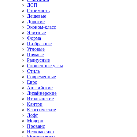
ДСП
Стоимость
Дешевые
Дорогие
Эконом-класс
Элитные
Форма
П-образные
Угловые
Прямые
Радиусные
Скошенные углы
Стиль
Современные
Евро
Английские
Дизайнерские
Итальянские
Кантри
Классические
Лофт
Модерн
Прованс
Неоклассика