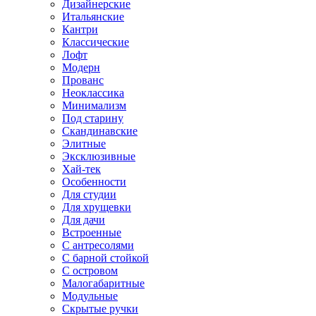
Дизайнерские
Итальянские
Кантри
Классические
Лофт
Модерн
Прованс
Неоклассика
Минимализм
Под старину
Скандинавские
Элитные
Эксклюзивные
Хай-тек
Особенности
Для студии
Для хрущевки
Для дачи
Встроенные
С антресолями
С барной стойкой
С островом
Малогабаритные
Модульные
Скрытые ручки