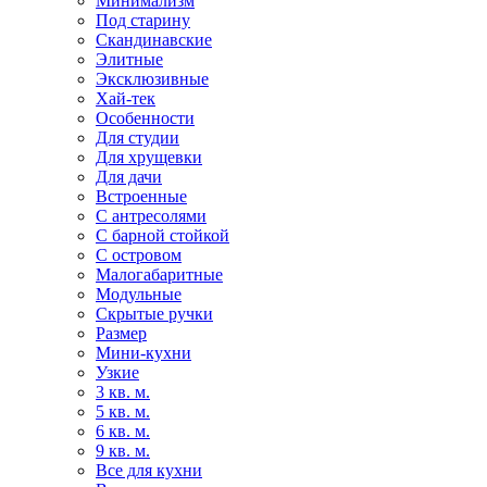
Минимализм
Под старину
Скандинавские
Элитные
Эксклюзивные
Хай-тек
Особенности
Для студии
Для хрущевки
Для дачи
Встроенные
С антресолями
С барной стойкой
С островом
Малогабаритные
Модульные
Скрытые ручки
Размер
Мини-кухни
Узкие
3 кв. м.
5 кв. м.
6 кв. м.
9 кв. м.
Все для кухни