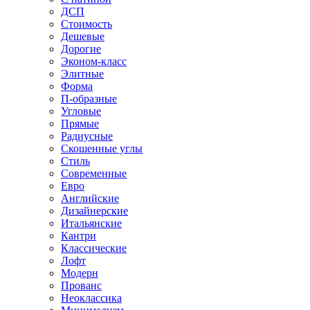
ДСП
Стоимость
Дешевые
Дорогие
Эконом-класс
Элитные
Форма
П-образные
Угловые
Прямые
Радиусные
Скошенные углы
Стиль
Современные
Евро
Английские
Дизайнерские
Итальянские
Кантри
Классические
Лофт
Модерн
Прованс
Неоклассика