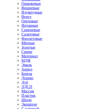
Оранжевые
Вишневые
Изумрудные
Венге
Ореховые
Янтарные
Сиреневые
Салатовые
Фиолетовые
Мятные
Золотые
Синие
Материал
МДФ
Эмаль
Акрил
Береза
Дерево
Дуб
ЛДСП
Массив
Пластик
Шпон
Экошпон
С патиной