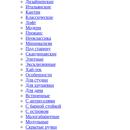
Дизайнерские
Итальянские
Кантри
Классические
Лофт
Модерн
Прованс
Неоклассика
Минимализм
Под старину
Скандинавские
Элитные
Эксклюзивные
Хай-тек
Особенности
Для студии
Для хрущевки
Для дачи
Встроенные
С антресолями
С барной стойкой
С островом
Малогабаритные
Модульные
Скрытые ручки