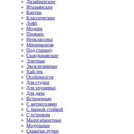
Дизайнерские
Итальянские
Кантри
Классические
Лофт
Модерн
Прованс
Неоклассика
Минимализм
Под старину
Скандинавские
Элитные
Эксклюзивные
Хай-тек
Особенности
Для студии
Для хрущевки
Для дачи
Встроенные
С антресолями
С барной стойкой
С островом
Малогабаритные
Модульные
Скрытые ручки