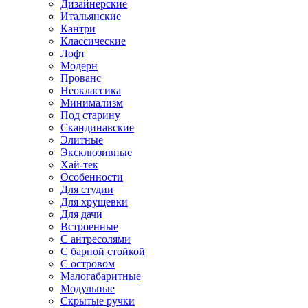
Дизайнерские
Итальянские
Кантри
Классические
Лофт
Модерн
Прованс
Неоклассика
Минимализм
Под старину
Скандинавские
Элитные
Эксклюзивные
Хай-тек
Особенности
Для студии
Для хрущевки
Для дачи
Встроенные
С антресолями
С барной стойкой
С островом
Малогабаритные
Модульные
Скрытые ручки