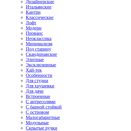
Дизайнерские
Итальянские
Кантри
Классические
Лофт
Модерн
Прованс
Неоклассика
Минимализм
Под старину
Скандинавские
Элитные
Эксклюзивные
Хай-тек
Особенности
Для студии
Для хрущевки
Для дачи
Встроенные
С антресолями
С барной стойкой
С островом
Малогабаритные
Модульные
Скрытые ручки