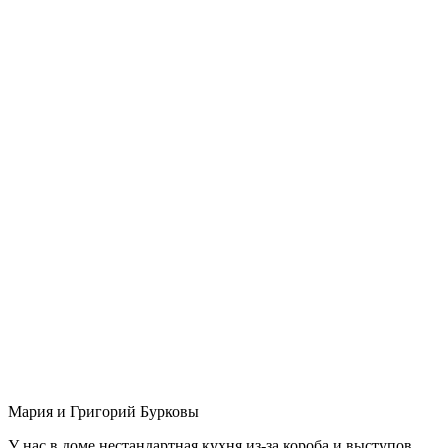
Мария и Григорий Бурковы
У нас в доме нестандартная кухня из-за короба и выступов,