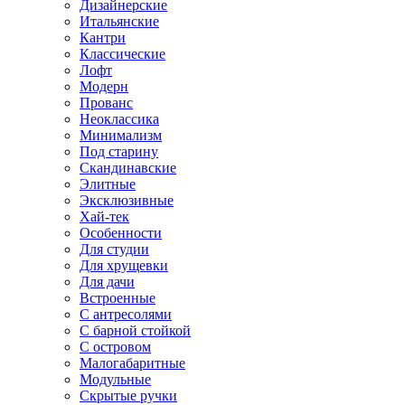
Дизайнерские
Итальянские
Кантри
Классические
Лофт
Модерн
Прованс
Неоклассика
Минимализм
Под старину
Скандинавские
Элитные
Эксклюзивные
Хай-тек
Особенности
Для студии
Для хрущевки
Для дачи
Встроенные
С антресолями
С барной стойкой
С островом
Малогабаритные
Модульные
Скрытые ручки