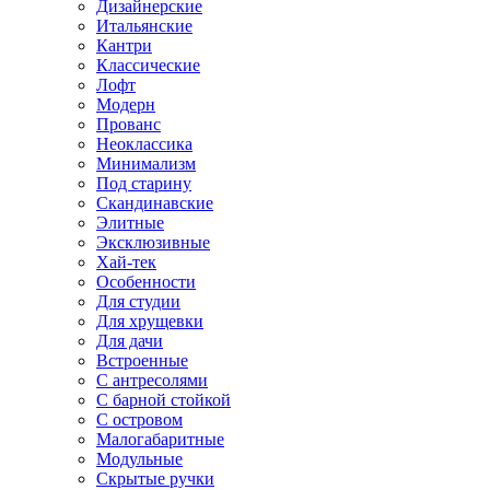
Дизайнерские
Итальянские
Кантри
Классические
Лофт
Модерн
Прованс
Неоклассика
Минимализм
Под старину
Скандинавские
Элитные
Эксклюзивные
Хай-тек
Особенности
Для студии
Для хрущевки
Для дачи
Встроенные
С антресолями
С барной стойкой
С островом
Малогабаритные
Модульные
Скрытые ручки