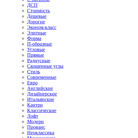
ДСП
Стоимость
Дешевые
Дорогие
Эконом-класс
Элитные
Форма
П-образные
Угловые
Прямые
Радиусные
Скошенные углы
Стиль
Современные
Евро
Английские
Дизайнерские
Итальянские
Кантри
Классические
Лофт
Модерн
Прованс
Неоклассика