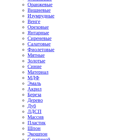
Оранжевые
Вишневые
Изумрудные
Венге
Ореховые
Янтарные
Сиреневые
Салатовые
Фиолетовые
Мятные
Золотые
Синие
Материал
МДФ
Эмаль
Акрил
Береза
Дерево
Дуб
ЛДСП
Массив
Пластик
Шпон
Экошпон
С патиной