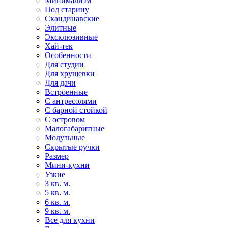
Минимализм
Под старину
Скандинавские
Элитные
Эксклюзивные
Хай-тек
Особенности
Для студии
Для хрущевки
Для дачи
Встроенные
С антресолями
С барной стойкой
С островом
Малогабаритные
Модульные
Скрытые ручки
Размер
Мини-кухни
Узкие
3 кв. м.
5 кв. м.
6 кв. м.
9 кв. м.
Все для кухни