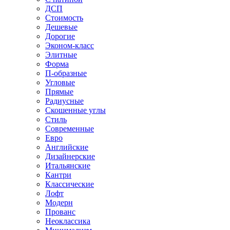
ДСП
Стоимость
Дешевые
Дорогие
Эконом-класс
Элитные
Форма
П-образные
Угловые
Прямые
Радиусные
Скошенные углы
Стиль
Современные
Евро
Английские
Дизайнерские
Итальянские
Кантри
Классические
Лофт
Модерн
Прованс
Неоклассика