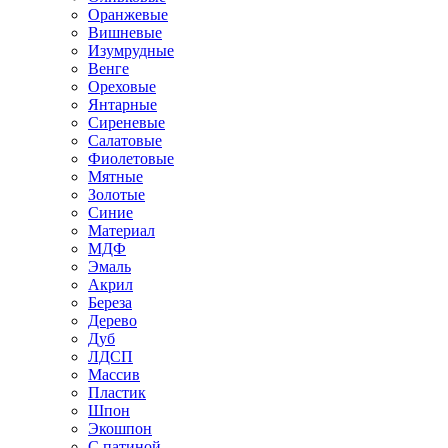
Оранжевые
Вишневые
Изумрудные
Венге
Ореховые
Янтарные
Сиреневые
Салатовые
Фиолетовые
Мятные
Золотые
Синие
Материал
МДФ
Эмаль
Акрил
Береза
Дерево
Дуб
ЛДСП
Массив
Пластик
Шпон
Экошпон
С патиной