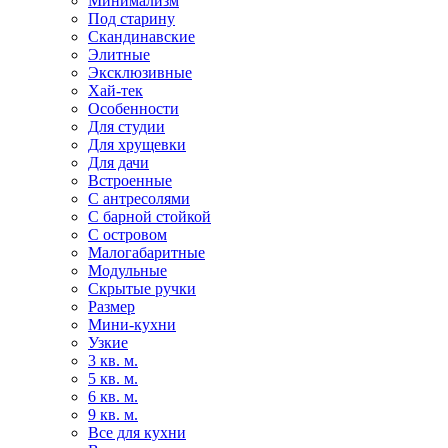
Минимализм
Под старину
Скандинавские
Элитные
Эксклюзивные
Хай-тек
Особенности
Для студии
Для хрущевки
Для дачи
Встроенные
С антресолями
С барной стойкой
С островом
Малогабаритные
Модульные
Скрытые ручки
Размер
Мини-кухни
Узкие
3 кв. м.
5 кв. м.
6 кв. м.
9 кв. м.
Все для кухни