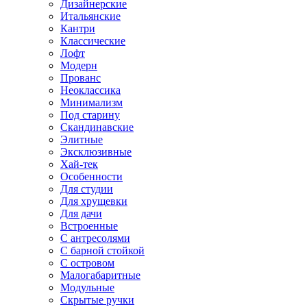
Дизайнерские
Итальянские
Кантри
Классические
Лофт
Модерн
Прованс
Неоклассика
Минимализм
Под старину
Скандинавские
Элитные
Эксклюзивные
Хай-тек
Особенности
Для студии
Для хрущевки
Для дачи
Встроенные
С антресолями
С барной стойкой
С островом
Малогабаритные
Модульные
Скрытые ручки