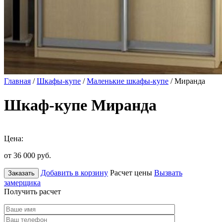
Главная
/
Шкафы-купе
/
Маленькие шкафы-купе
/ Миранда
Шкаф-купе Миранда
Цена:
от 36 000
руб.
Добавить в корзину
Расчет цены
Вызвать
Заказать
замерщика
Получить расчет