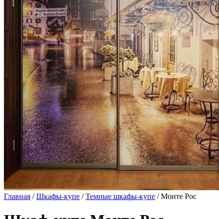
Главная
/
Шкафы-купе
/
Темные шкафы-купе
/ Монте Рос