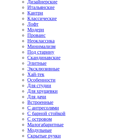
Дизайнерские
Итальянские
Кантри
Классические
Лофт
Модерн
Прованс
Неоклассика
Минимализм
Под старину
Скандинавские
Элитные
Эксклюзивные
Хай-тек
Особенности
Для студии
Для хрущевки
Для дачи
Встроенные
С антресолями
С барной стойкой
С островом
Малогабаритные
Модульные
Скрытые ручки