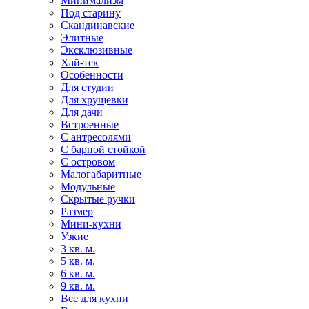
Минимализм
Под старину
Скандинавские
Элитные
Эксклюзивные
Хай-тек
Особенности
Для студии
Для хрущевки
Для дачи
Встроенные
С антресолями
С барной стойкой
С островом
Малогабаритные
Модульные
Скрытые ручки
Размер
Мини-кухни
Узкие
3 кв. м.
5 кв. м.
6 кв. м.
9 кв. м.
Все для кухни