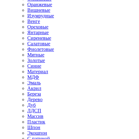
Оранжевые
Вишневые
Изумрудные
Венге
Ореховые
Янтарные
Сиреневые
Салатовые
Фиолетовые
Мятные
Золотые
Синие
Материал
МДФ
Эмаль
Акрил
Береза
Дерево
Дуб
ЛДСП
Массив
Пластик
Шпон
Экошпон
С патиной