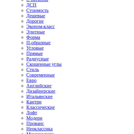
ДСП
Стоимость
Дешевые
Дорогие
Эконом-класс
Элитные
Форма
П-образные
Угловые
Прямые
Радиусные
Скошенные углы
Стиль
Современные
Евро
Английские
Дизайнерские
Итальянские
Кантри
Классические
Лофт
Модерн
Прованс
Неоклассика