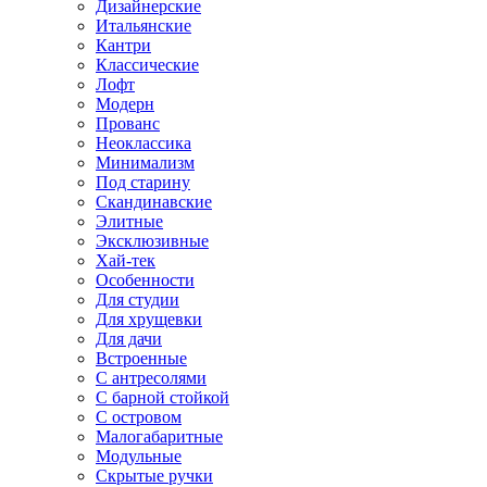
Дизайнерские
Итальянские
Кантри
Классические
Лофт
Модерн
Прованс
Неоклассика
Минимализм
Под старину
Скандинавские
Элитные
Эксклюзивные
Хай-тек
Особенности
Для студии
Для хрущевки
Для дачи
Встроенные
С антресолями
С барной стойкой
С островом
Малогабаритные
Модульные
Скрытые ручки