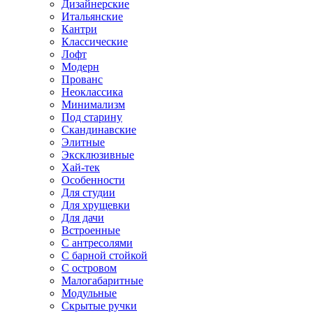
Дизайнерские
Итальянские
Кантри
Классические
Лофт
Модерн
Прованс
Неоклассика
Минимализм
Под старину
Скандинавские
Элитные
Эксклюзивные
Хай-тек
Особенности
Для студии
Для хрущевки
Для дачи
Встроенные
С антресолями
С барной стойкой
С островом
Малогабаритные
Модульные
Скрытые ручки