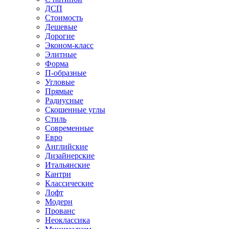
ДСП
Стоимость
Дешевые
Дорогие
Эконом-класс
Элитные
Форма
П-образные
Угловые
Прямые
Радиусные
Скошенные углы
Стиль
Современные
Евро
Английские
Дизайнерские
Итальянские
Кантри
Классические
Лофт
Модерн
Прованс
Неоклассика