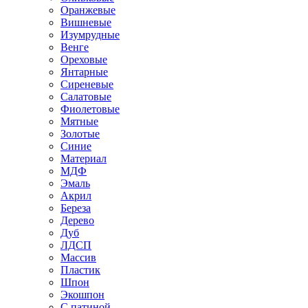
Оранжевые
Вишневые
Изумрудные
Венге
Ореховые
Янтарные
Сиреневые
Салатовые
Фиолетовые
Мятные
Золотые
Синие
Материал
МДФ
Эмаль
Акрил
Береза
Дерево
Дуб
ЛДСП
Массив
Пластик
Шпон
Экошпон
С патиной