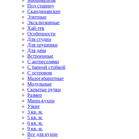
Минимализм
Под старину
Скандинавские
Элитные
Эксклюзивные
Хай-тек
Особенности
Для студии
Для хрущевки
Для дачи
Встроенные
С антресолями
С барной стойкой
С островом
Малогабаритные
Модульные
Скрытые ручки
Размер
Мини-кухни
Узкие
3 кв. м.
5 кв. м.
6 кв. м.
9 кв. м.
Все для кухни