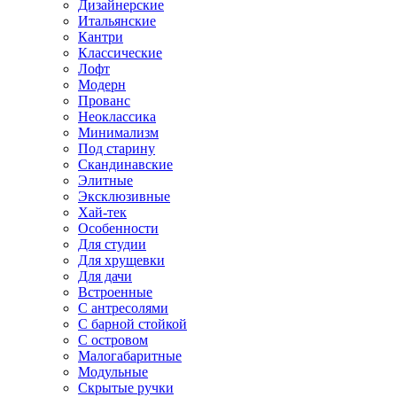
Дизайнерские
Итальянские
Кантри
Классические
Лофт
Модерн
Прованс
Неоклассика
Минимализм
Под старину
Скандинавские
Элитные
Эксклюзивные
Хай-тек
Особенности
Для студии
Для хрущевки
Для дачи
Встроенные
С антресолями
С барной стойкой
С островом
Малогабаритные
Модульные
Скрытые ручки